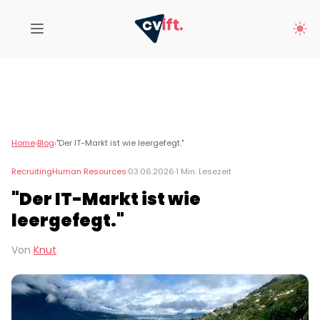
Home
›
Blog
›
"Der IT-Markt ist wie leergefegt."
Recruiting
Human Resources
·
03.06.2026
·
1 Min. Lesezeit
"Der IT-Markt ist wie
leergefegt."
Von
Knut